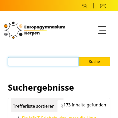
Suchergebnisse
173
Inhalte gefunden
Trefferliste sortieren
Relevanz
Datum (neuest