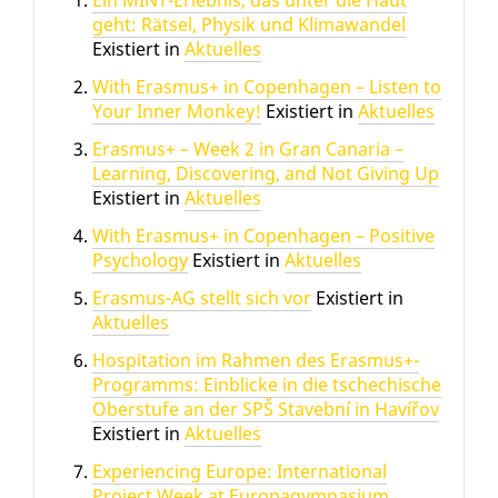
Ein MINT-Erlebnis, das unter die Haut
geht: Rätsel, Physik und Klimawandel
Existiert in
Aktuelles
With Erasmus+ in Copenhagen – Listen to
Your Inner Monkey!
Existiert in
Aktuelles
Erasmus+ – Week 2 in Gran Canaria –
Learning, Discovering, and Not Giving Up
Existiert in
Aktuelles
With Erasmus+ in Copenhagen – Positive
Psychology
Existiert in
Aktuelles
Erasmus-AG stellt sich vor
Existiert in
Aktuelles
Hospitation im Rahmen des Erasmus+-
Programms: Einblicke in die tschechische
Oberstufe an der SPŠ Stavební in Havířov
Existiert in
Aktuelles
Experiencing Europe: International
Project Week at Europagymnasium