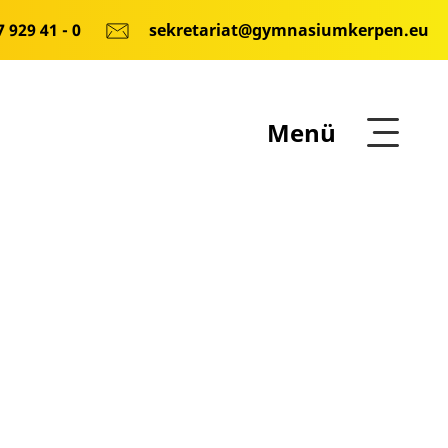
 929 41 - 0
sekretariat@gymnasiumkerpen.eu
Menü