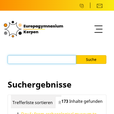
Suchergebnisse
173
Inhalte gefunden
Trefferliste sortieren
Relevanz
Datum (neuest