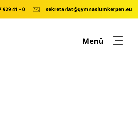
 929 41 - 0
sekretariat@gymnasiumkerpen.eu
Menü