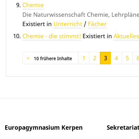
Chemie
Die Naturwissenschaft Chemie, Lehrplän
Existiert in
Unterricht
/
Fächer
Chemie - die stimmt!
Existiert in
Aktuelles
1
2
3
4
5
10 frühere Inhalte
Europagymnasium Kerpen
Sekretaria