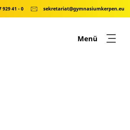
 929 41 - 0
sekretariat@gymnasiumkerpen.eu
Menü