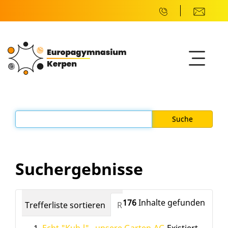
Suchergebnisse
176
Inhalte gefunden
Trefferliste sortieren
Relevanz
Datum (neuest