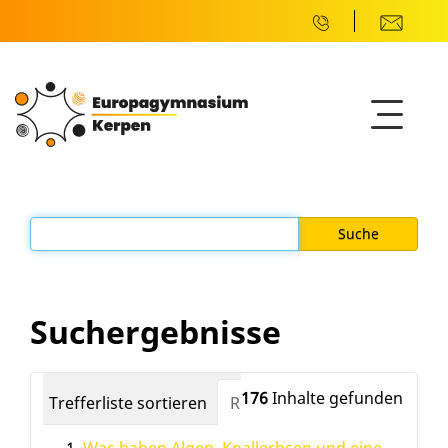
Suchergebnisse
176
Inhalte gefunden
Trefferliste sortieren
Relevanz
Datum (neuest