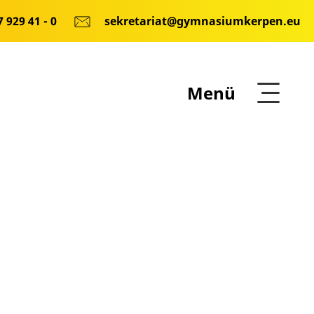
 929 41 - 0
sekretariat@gymnasiumkerpen.eu
Menü