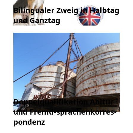
Bilingualer Zweig in Halbtag
und Ganztag
Doppelqualifikation Abitur
und Fremd-sprachenkorres-
pondenz