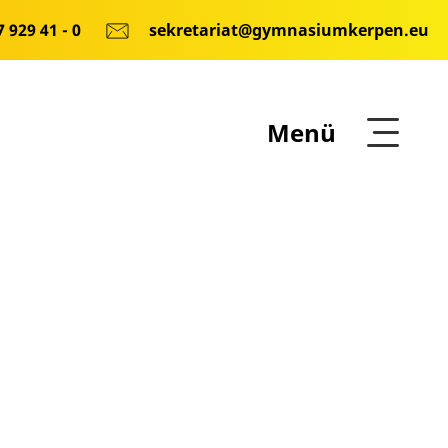
 929 41 - 0
sekretariat@gymnasiumkerpen.eu
Menü