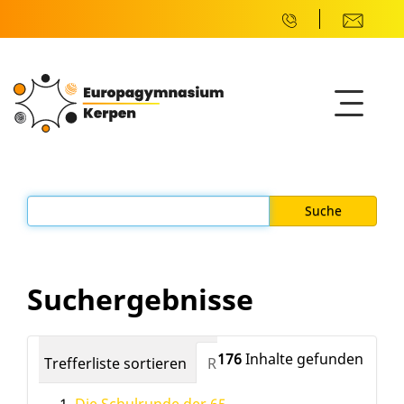
Suchergebnisse
176
Inhalte gefunden
Trefferliste sortieren
Relevanz
Datum (neuest